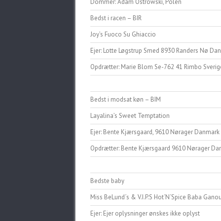
Dommer: Adam Ostrowski, Polen
Bedst i racen – BIR
Joy’s Fuoco Su Ghiaccio
Ejer: Lotte Løgstrup Smed 8930 Randers Nø Da
Opdrætter: Marie Blom Se-762 41 Rimbo Sverig
Bedst i modsat køn – BIM
Layalina’s Sweet Temptation
Ejer: Bente Kjærsgaard, 9610 Nørager Danmark
Opdrætter: Bente Kjærsgaard 9610 Nørager D
Bedste baby
Miss BeLund´s & V.I.P.S Hot´N´Spice Baba Gano
Ejer: Ejer oplysninger ønskes ikke oplyst