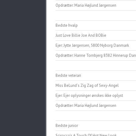
Opdrætter: Maria Højlund Jørgensen
Bedste hvalp
Just Love Billie Joe And BOBie
Ejer: Jytte Jørgensen, 5800 Nyborg Danmark
Opdrætter: Hanne Tornbjerg 8382 Hinnerup Da
Bedste veteran
Miss BeLund´s Zig Zag of Sexy-Angel
Ejer: Ejer oplysninger ønskes ikke oplyst
Opdrætter: Maria Højlund Jørgensen
Bedste junior
Scirocco’s A Touch Of Hot New Look