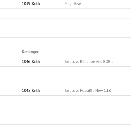
1039
Kritik
MagicRise
Katalognr.
1046
Kritik
Just Love Billie Joe And BOBie
1045
Kritik
Just Love PossiBle New C.I.B