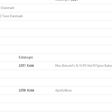
ne Danmark
030 Tune Danmark
Katalognr.
1037
Kritik
Miss BeLund´s & V.I.P.S Hot´N´Spice Ba
1038
Kritik
ApolloRose