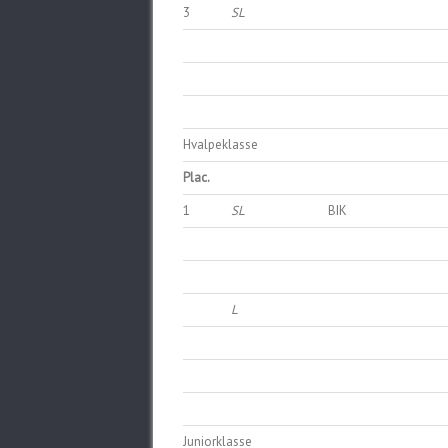
3
SL
Hvalpeklasse
Plac.
1
SL
BIK
L
Juniorklasse