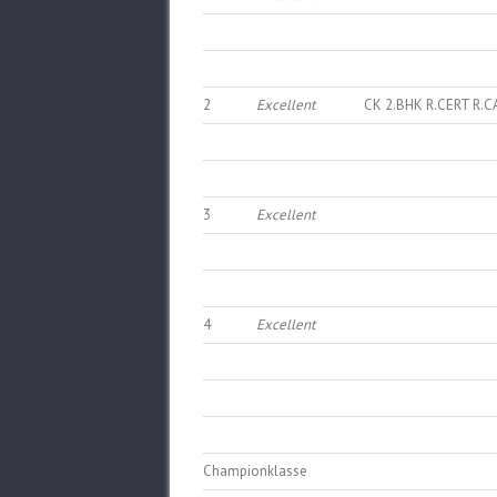
2
Excellent
CK 2.BHK R.CERT R.C
3
Excellent
4
Excellent
Championklasse