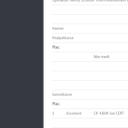
Opdrætter: Henny Schüsler 9900 Frederikshavn
Hanner
Hvalpeklasse
Plac.
Ikke mødt
Juniorklasse
Plac.
1
Excellent
CK 4.BHK Jun.CERT