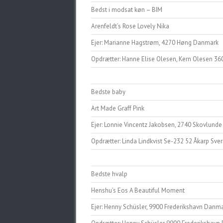
Bedst i modsat køn – BIM
Arenfeldt’s Rose Lovely Nika
Ejer: Marianne Hagstrøm, 4270 Høng Danmark
Opdrætter: Hanne Elise Olesen, Kern Olesen 3
Bedste baby
Art Made Graff Pink
Ejer: Lonnie Vincentz Jakobsen, 2740 Skovlund
Opdrætter: Linda Lindkvist Se-232 52 Åkarp Sver
Bedste hvalp
Henshu’s Eos A Beautiful Moment
Ejer: Henny Schüsler, 9900 Frederikshavn Danm