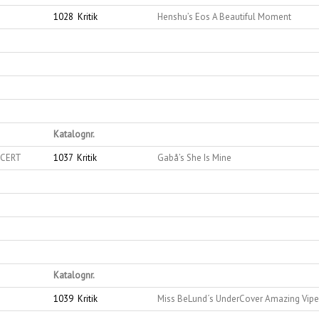
1028
Kritik
Henshu’s Eos A Beautiful Moment
Katalognr.
.CERT
1037
Kritik
Gabå’s She Is Mine
Katalognr.
1039
Kritik
Miss BeLund´s UnderCover Amazing Vipe