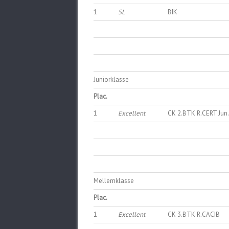
1
SL
BIK
Juniorklasse
Plac.
1
Excellent
CK 2.BTK R.CERT Jun
Mellemklasse
Plac.
1
Excellent
CK 3.BTK R.CACIB