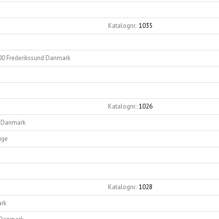
Katalognr.:
1035
600 Frederikssund Danmark
Katalognr.:
1026
e Danmark
ige
Katalognr.:
1028
ark