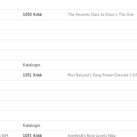
1030
Kritik
The Vincentz Stars Sir Elton`s The One
Katalognr.
1031
Kritik
Miss BeLund´s Yung-Power Dressed 2 A P
Katalognr.
B BIM
1035
Kritik
Arenfeldt’s Rose Lovely Nika