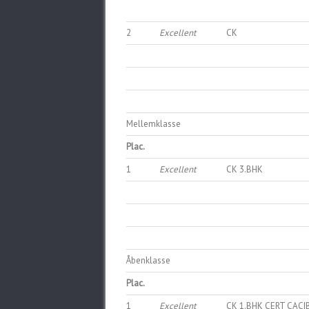
2
Excellent
CK
Mellemklasse
Plac.
1
Excellent
CK 3.BHK
Åbenklasse
Plac.
1
Excellent
CK 1.BHK CERT CACI